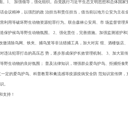
面。1、 加强领导，强化组织。自觉践行习近平生态文明思想和总体国家
电话会议精神，以强烈的政 治担当和责任担当，借当前以地方公安为主在
经营利用等破坏野生动物资源犯罪行为。联合森林公安局、市 场监督管理
造保护候鸟等野生动物氛围。 2、强化责任，完善措施。加强监测巡护和
收缴清除鸟网、铁夹、捕鸟笼等非法猎捕工具，加大对宾 馆、酒楼饭店
对违法犯罪打击的高压态 势，逐步形成保护长效管理机制。 3、加大宣
野生动物的良好氛围； 普及法律知识，增强群众爱鸟护鸟、拒捕拒食野生动物
建立一定的爱鸟护鸟、科普教育和禽流感等疫源疫病安全防 范知识宣传牌
意识。
和支持！
保山市
2019