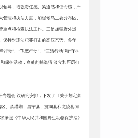
织领导，增强责任感、紧迫感和使命感，严
大管理和执法力度，加强候鸟主要分布区、
管重点和检查执法工作。三是加强野外巡
，保持对违法犯罪打击的高压态势。多年
行动”、“飞鹰行动”、“三清行动”和“守护
行动和保护活动，查处乱捕滥猎 滥食和严厉打
开专题会 议研究安排，下发了《关于划定禁
猎区、禁猎期；昌宁县、施甸县和龙陵县同
都将按照《中华人民共和国野生动物保护法》