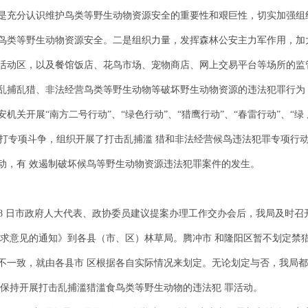
是充分认识维护鸟类等野生动物资源安全的重要性和艰巨性，切实加强组
鸟类等野生动物资源安全。二是组织力量，发挥森林公安主力军作用，加
活动区，以及餐馆饭店、花鸟市场、宠物商店、网上交易平台等场所的监
乱捕乱猎、非法经营鸟类等野生动物等破坏野生动物资源的违法犯罪行为
关开展“南方二号行动”、“绿色行动”、“猎鹰行动”、“春雷行动”、“绿 盾
等一系列严打专项斗争，组织开展了打击乱捕滥 猎和非法经营候鸟违法犯罪专项
动，有 效遏制破坏候鸟等野生动物资源违法犯罪案件的发生。
 8 日市政府人大代表、政协委员建议提案办理工作交办会后，我局及时召
征求意见的通知》到各县（市、区）林草局。腾冲市 和隆阳区暂不划定禁
不一致，就由各县市 区根据各自实际情况来划定。无论划定与否，我局
期保持开展打击乱捕滥猎滥食鸟类等野生动物的违法犯 罪活动。