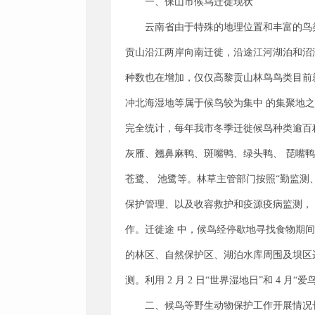
一、保山市候鸟迁徙现状
云南省由于特殊的地理位置和丰富的鸟
贡山沿江两岸向南迁徙，沿途江河湖泊和沼
种数也在增加，仅仅高黎贡山林鸟鸟类目前就记
冲北海湿地等属于候鸟较为集中 的集聚地
完全统计，每年我市冬季迁徙候鸟种类逾百种
灰雁、翘鼻麻鸭、斑嘴鸭、绿头鸭、 琵嘴
苍鹭、 池鹭等。林草主管部门按照“勤监测
保护管理、以及收容救护和疫源疫病监测，
作。迁徙途 中，候鸟经停歇地寻找食物期
的林区、自然保护区、湖泊水库周围及坝区
测。利用 2 月 2 日“世界湿地日”和 4
二、候鸟等野生动物保护工作开展情况