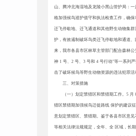
山、腾冲北海湿地及龙陵小黑山管护局：一
格加强候鸟巡护值守和执法检查工作，确保
迁飞停歇地、迁飞通道和其他野生动物集群
护，有效遏制破坏鸟类迁飞停歇地和通道、
来，我市各县市区林草主管部门配合森林公安机
神 1 号、2 号、3 号和 4 号行动”
击了破坏候鸟等野生动物资源的违法犯罪活
三、对策措施
（一）划定禁猎区和禁猎期工作。5 月
猎区禁猎期加强候鸟迁徙路线 保护的建议
意划定禁猎区、禁猎期。鉴于各县市区意见
等相关法律法规规定，全年、全 区域，长