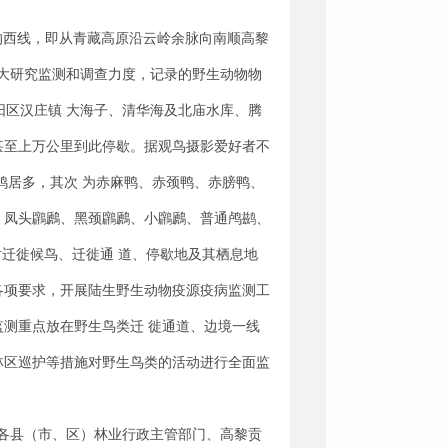
的西线，即从青藏高原沿云岭余脉向南顺高黎
大研究监测和调查力度，记录的野生动物物
隆阳区汉庄镇 大海子、清华海及北庙水库、腾
甚至上万公里到此停歇。据观鸟摄影爱好者不
顶鸡居多，其次 为赤麻鸭、赤颈鸭、赤膀鸭、
、凤头鸊鷉、黑颈鸊鷉、小鸊鷉、普通鸬鹚、
对迁徙候鸟、迁徙通 道、停歇地及其栖息地
各项要求，开展陆生野生动物疫源疫病监测工
监测重点放在野生鸟类迁 徙通道、边境一线
林区巡护等措施对野生鸟类的活动进行全面监
各县（市、区）林业行政主管部门、高黎贡