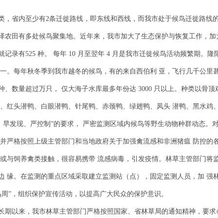
类，省内至少有2条迁徙路线，即东线和西线，而我市处于候鸟迁徙路线
泽农田有多处候鸟聚集地。近年来，我市加大了生态保护与恢复工作，加
录有525 种。 每年 10 月至翌年 4 月是我市迁徙候鸟活动频繁期。
之一。每年秋冬季到我市越冬的候鸟，有的来自西伯利 亚，飞行几千公里
、数量超过万只， 仅大海子水库最多年份达 3000 只以上。种类以骨
鸭、红头潜鸭、白眼潜鸭、针尾鸭、赤颈鸭、绿翅鸭、凤头 潜鸭、黑水鸡
、早发现、严控制”的要求， 严密监测区域内候鸟等野生动物种群动态。
 并严格按照上级主管部门和当地政府关于加强禽流感和非洲猪瘟 防控的
间或与饲养禽类接触，很容易携带 流感病毒，引发疫情。林草主管部门将
边 缘。在监测的重点区域采取建立监测站（点），固定监测人员，加 强
 月“爱鸟周”，组织保护宣传活动，以提高广大民众的保护意识。
长期以来，我市林草主管部门严格按照国家、省林草局的通知精神，要求