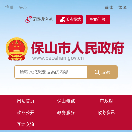
简体
繁体
注册
登录
|
|
无障碍浏览
长者模式
智能问答
搜索
网站首页
保山概览
市政府
政务公开
政务服务
政务资讯
互动交流