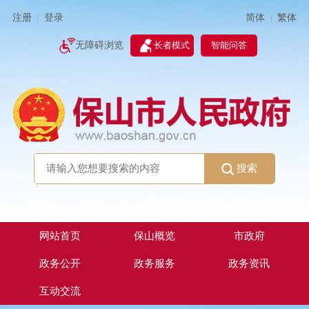
简体
繁体
注册
登录
|
|
无障碍浏览
长者模式
智能问答
搜索
网站首页
保山概览
市政府
政务公开
政务服务
政务资讯
互动交流