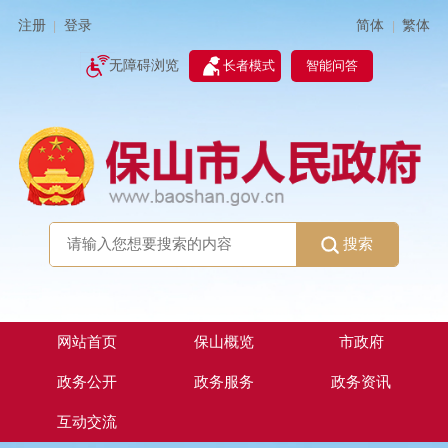
简体
繁体
注册
登录
|
|
无障碍浏览
长者模式
智能问答
搜索
网站首页
保山概览
市政府
政务公开
政务服务
政务资讯
互动交流