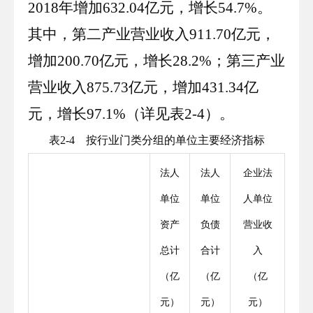
2018
年增加
632
.
04
亿元，增长
54
.
7
%。
其中，第二产业营业收入
911
.
70
亿元，
增加
200
.
70
亿元，增长
28
.
2
%；第三产业
营业收入
875
.
73
亿元，增加
431
.
34
亿
元，增长
97
.
1
%（详见表
2
-
4
）。
表
2
-
4
按行业门类分组的单位主要经济指标
法人
法人
企业法
单位
单位
人单位
资产
负债
营业收
总计
合计
入
（亿
（亿
（亿
元）
元）
元）