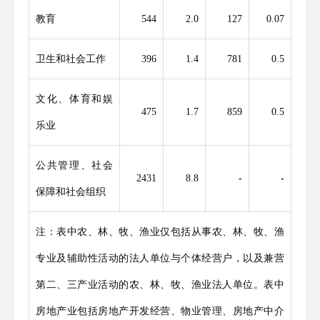
教育
544
2.0
127
0
.
07
卫生和社会工作
396
1
.
4
781
0
.
5
文化、体育和娱
475
1
.
7
859
0
.
5
乐业
公共管理、社会
2431
8
.
8
-
-
保障和社会组织
注：表中农、林、牧、渔业仅包括从事农、林、牧、渔
专业及辅助性活动的法人单位与个体经营户，以及兼营
第二、三产业活动的农、林、牧、渔业法人单位。表中
房地产业包括房地产开发经营、物业管理、房地产中介