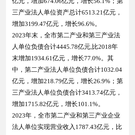
亿元，增加
674
.
06
亿元，增长
56
.
1
%；第
三产业法人单位资产总计
6513
.
21
亿元，
增加
3199
.
47
亿元，增长
96
.
6
%
。
2023
年末，全市第二产业和第三产业法
人单位负债合计
4445
.
78
亿元
,比
2018
年
末增加
1934
.
61
亿元，增长
77
.
0
%。其
中，第二产业法人单位负债合计
1032
.
04
亿元，增加
218
.
79
亿元，增长
26
.
9
%；第
三产业法人单位负债合计
3413
.
74
亿元，
增加
1715
.
82
亿元，增长
101
.
1
%。
2023
年，全市第二产业和第三产业企业
法人单位实现营业收入
1787
.
43
亿元，比