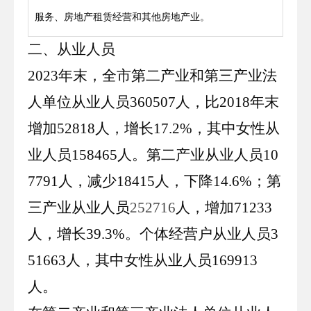
服务、房地产租赁经营和其他房地产业。
二、从业人员
2023
年末，全市第二产业和第三产业法
人单位从业人员
360507
人，比
2018
年末
增加
52818
人，增长
17
.
2
%，其中女性从
业人员
158465
人。第二产业从业人员
10
7791
人，减少
18415
人，下降
14
.
6
%；第
三产业从业人员
252716
人，增加
71233
人，增长
39.3
%。个体经营户从业人员
3
51663
人，其中女性从业人员
169913
人。