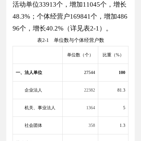
活动单位
33913
个，增加
11045
个，增长
48
.
3
%；个体经营户
169841
个，增加
486
96
个，增长
40
.
2
%（详见表
2
-
1
）。
表
2
-
1
单位数与个体经营户数
单位数（个）
比重（%）
一、法人单位
2754
4
100
企业法人
2238
2
81
.
3
机关、事业法人
1364
5
社会团体
358
1
.
3