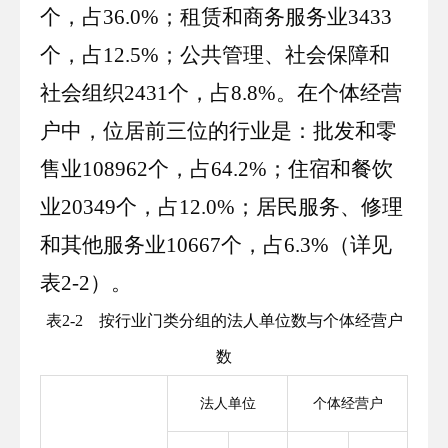
个，占
36
.
0
%；
租赁和商务服务
业
3433
个，占
12
.
5
%；
公共管理、社会保障和
社会组织
2431
个，占
8
.
8
%。在个体经营
户中，位居前三位的行业是：
批发和零
售业
108962
个，占
64
.
2
%；
住宿和餐饮
业
20349
个，占
12
.
0
%；
居民服务、修理
和其他服务业
10667
个，占
6
.
3
%（详见
表
2
-
2
）。
表
2
-
2
按行业门类分组的法人单位数与个体经营户
数
法人单位
个体经营户