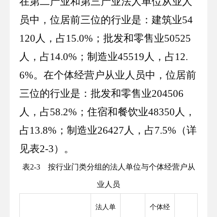
在第二产业和第三产业法人单位从业人
员中，位居前三位的行业是：
建筑业
54
120
人，占
15
.
0
%；
批发和零售业
50525
人，占
14
.
0
%；
制造业
45519
人，占
12
.
6
%。在个体经营户从业人员中，位居前
三位的行业是：
批发和零售业
204506
人，占
58
.
2
%；
住宿和餐饮业
48350
人，
占
13
.
8
%；
制造业
26427
人，占
7
.
5
%（详
见表
2
-
3
）。
表
2
-
3
按行业门类分组的法人单位与个体经营户从
业人员
法人单
个体经