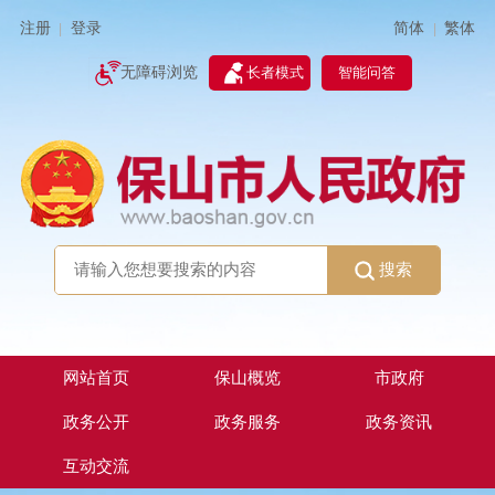
简体
繁体
注册
登录
|
|
无障碍浏览
长者模式
智能问答
搜索
网站首页
保山概览
市政府
政务公开
政务服务
政务资讯
互动交流