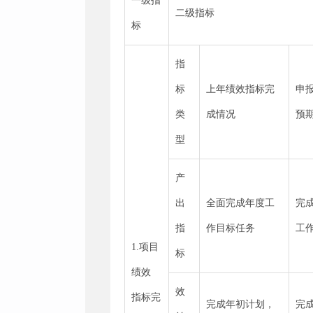
一级指
二级指标
标
指
标
上年绩效指标完
申
类
成情况
预
型
产
出
全面完成年度工
完
指
作目标任务
工
1.项目
标
绩效
效
指标完
完成年初计划，
完