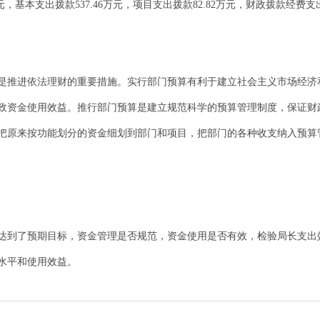
万元，基本支出拨款537.46万元，项目支出拨款82.82万元，财政拨款经费支出
是推进依法理财的重要措施。实行部门预算有利于建立社会主义市场经济
政资金使用效益。推行部门预算是建立规范科学的预算管理制度，保证财
把原来按功能划分的资金细划到部门和项目，把部门的各种收支纳入预算
达到了预期目标，资金管理是否规范，资金使用是否有效，检验局长支出
水平和使用效益。