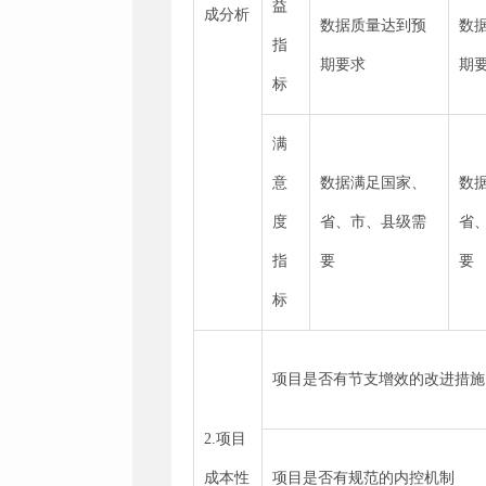
益
成分析
数据质量达到预
数
指
期要求
期
标
满
意
数据满足国家、
数
度
省、市、县级需
省
指
要
要
标
项目是否有节支增效的改进措施
2.项目
成本性
项目是否有规范的内控机制