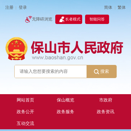
简体
繁体
注册
登录
|
|
无障碍浏览
长者模式
智能问答
搜索
网站首页
保山概览
市政府
政务公开
政务服务
政务资讯
互动交流