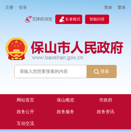
简体
繁体
注册
登录
|
|
无障碍浏览
长者模式
智能问答
搜索
网站首页
保山概览
市政府
政务公开
政务服务
政务资讯
互动交流