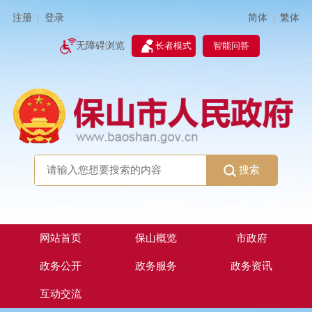
简体
繁体
注册
登录
|
|
无障碍浏览
长者模式
智能问答
搜索
网站首页
保山概览
市政府
政务公开
政务服务
政务资讯
互动交流