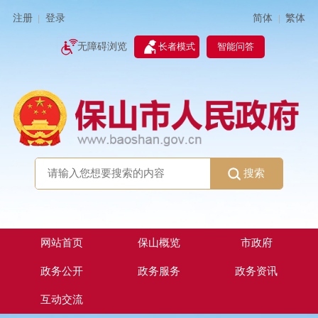
简体
繁体
注册
登录
|
|
无障碍浏览
长者模式
智能问答
搜索
网站首页
保山概览
市政府
政务公开
政务服务
政务资讯
互动交流