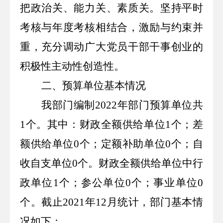
把政治关、能力关、素质关。坚持平时
考核与年度考核相结合，激励与约束并
重，充分调动广大党员干部干事创业的
积极性主动性创造性。
二、预算单位基本情况
我部门编制
2022
年部门预算单位共
1
个。其中：财政全额供给单位
1
个；差
额供给单位
0
个；定额补助单位
0
个；自
收自支单位
0
个。财政全额供给单位中行
政单位
1
个；参公单位
0
个；事业单位
0
个。截止
2021
年
12
月统计，部门基本情
况如下：