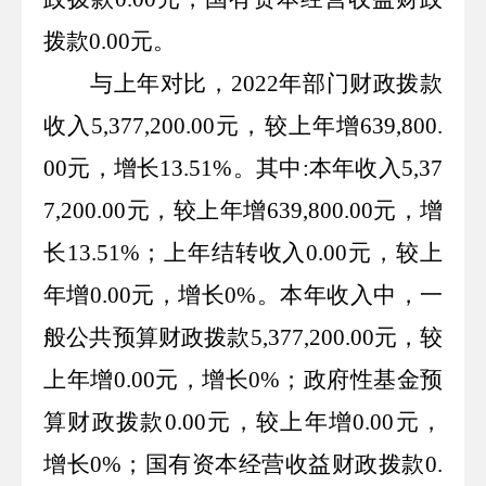
拨款
0.00
元。
与上年对比，
2022
年部门财政拨款
收入
5,377,200.00
元，较上年增
639,800.
00
元，增长
13.51%
。其中
:
本年收入
5,37
7,200.00
元，较上年增
639,800.00
元，增
长
13.51%
；上年结转收入
0.00
元，较上
年增
0.00
元，增长
0%
。本年收入中，一
般公共预算财政拨款
5,377,200.00
元，较
上年增
0.00
元，增长
0%
；政府性基金预
算财政拨款
0.00
元，较上年增
0.00
元，
增长
0%
；国有资本经营收益财政拨款
0.