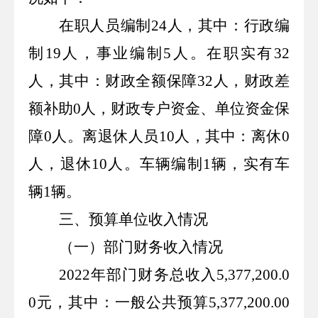
在职人员编制
24
人，其中：行政编
制
19
人，事业编制
5
人。在职实有
32
人，其中：财政全额保障
32
人，财政差
额补助
0
人，财政专户资金、单位资金保
障
0
人。离退休人员
10
人，其中：离休
0
人，退休
10
人。车辆编制
1
辆，实有车
辆
1
辆。
三、预算单位收入情况
（一）部门财务收入情况
2022
年部门财务总收入
5,377,200.0
0
元，其中：一般公共预算
5,377,200.00