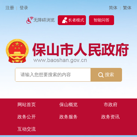
简体
繁体
注册
登录
|
|
无障碍浏览
长者模式
智能问答
搜索
网站首页
保山概览
市政府
政务公开
政务服务
政务资讯
互动交流