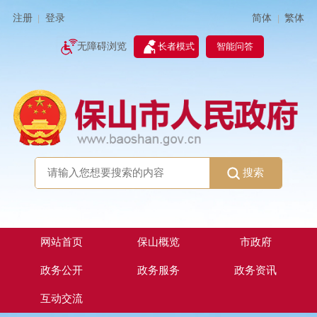
简体
繁体
注册
登录
|
|
无障碍浏览
长者模式
智能问答
搜索
网站首页
保山概览
市政府
政务公开
政务服务
政务资讯
互动交流