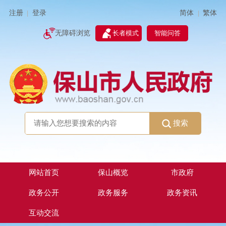
简体
繁体
注册
登录
|
|
无障碍浏览
长者模式
智能问答
搜索
网站首页
保山概览
市政府
政务公开
政务服务
政务资讯
互动交流