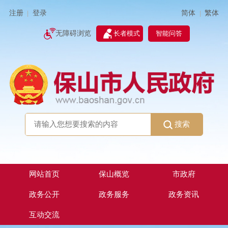
简体
繁体
注册
登录
|
|
无障碍浏览
长者模式
智能问答
搜索
网站首页
保山概览
市政府
政务公开
政务服务
政务资讯
互动交流