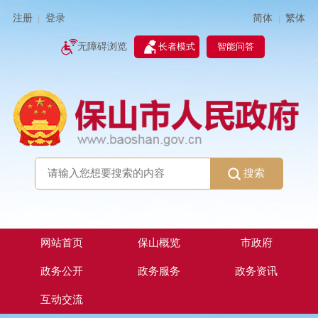
简体
繁体
注册
登录
|
|
无障碍浏览
长者模式
智能问答
搜索
网站首页
保山概览
市政府
政务公开
政务服务
政务资讯
互动交流