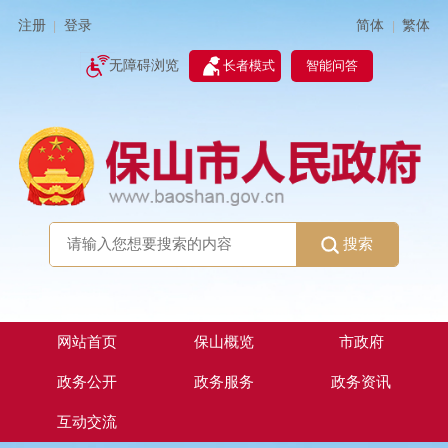
简体
繁体
注册
登录
|
|
无障碍浏览
长者模式
智能问答
搜索
网站首页
保山概览
市政府
政务公开
政务服务
政务资讯
互动交流