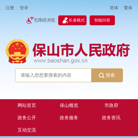
简体
繁体
注册
登录
|
|
无障碍浏览
长者模式
智能问答
搜索
网站首页
保山概览
市政府
政务公开
政务服务
政务资讯
互动交流