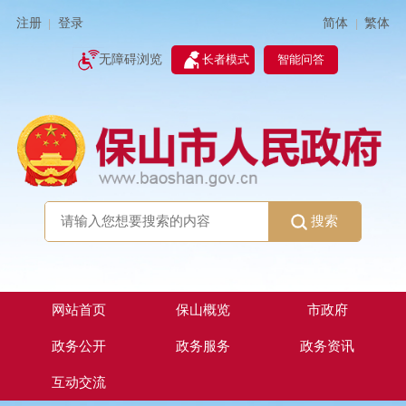
简体
繁体
注册
登录
|
|
无障碍浏览
长者模式
智能问答
搜索
网站首页
保山概览
市政府
政务公开
政务服务
政务资讯
互动交流