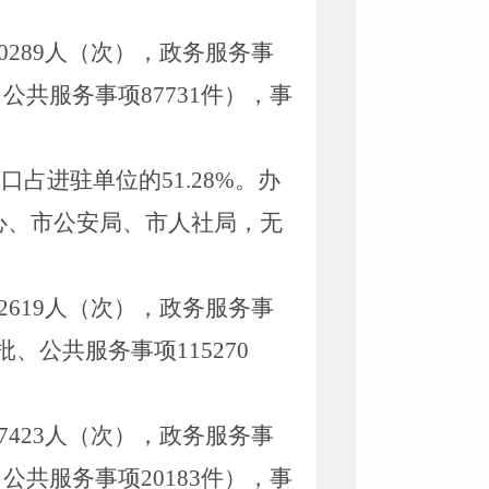
0289
人
（
次
），政务服务事
、
公共服务事项
87731
件），事
窗口占进驻单位的
51.28
%
。
办
心、市公安局、市人社局，
无
2619
人
（
次
），政务服务事
批、
公共服务事项
115270
7423
人
（
次
），政务服务事
、
公共服务事项
20183
件），事