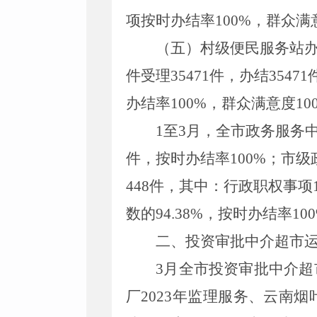
项
按时办结率
100%
，群众满
（五）村级便民
服务
站
件
受理
35471
件，
办结
35471
办结率
100%
，群众满意度
10
1
至
3
月，全市政务服务
件，按时办结率
100%
；市级
448
件，其中：行政职权事项
数的
94.38
%
，按时办结率
10
二、投资审批中介超市
3
月
全市投资审批中介超
厂
2023
年监理服务、云南烟