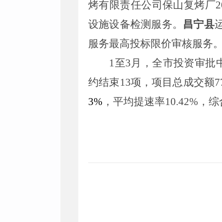
烤有限责任公司保山复烤厂
2
设施设备检测服务。
昌宁县
服务最高投标限价审核服务
1
至
3
月，全市投资审批
约结束
13
项，项目总成交额
7
3
%
，平均提速率
10.42
%
，综