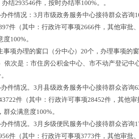
，办结
293546
件，按时办结率
100%
。。
心办件情况
：
3
月
市
级政务服务中心
接待
群众咨询
1
397
件（
其中：
行政许可事项
2666
件，
其他审批
意度
100%
。
生事项办理的窗口（分中心）
20
个，
办理事项的
）依次是：
市住房公积金中心、市不动产登记中
个。
心办件情况
。
3
月
县
级政务服务中心
接待
群众咨询
6
43722
件（
其中：
行政许可事项
28452
件，
其他审
，群众满意度
100%
。
心办件情况
。
3
月乡
级
便民
服务中
心接待
群众咨询
1
956
件（
其中：
行政许可事项
3773
件，
其他审批