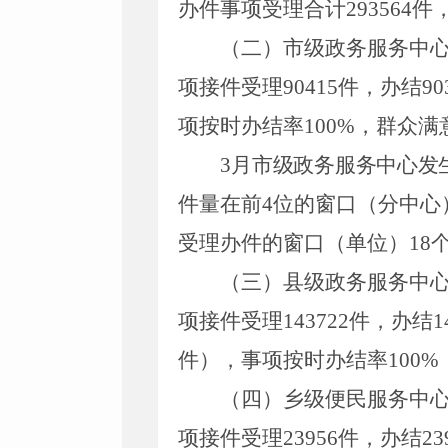
办件事项受理合计
293564
件
（二）
市
级
政务服务中
项接件
受理
90415
件，
办结
90
项
按时办结率
100%
，群众满
3
月市级政务服务中心发
件量在前
4
位的窗口（分中心
受理办件的窗口
（
单位
）
18
（三）县级
政务服务中
项接件
受理
143722
件，
办结
1
件），事项
按时办结率
100%
（四）乡级便民
服务中
项接件
受理
23956
件，
办结
23