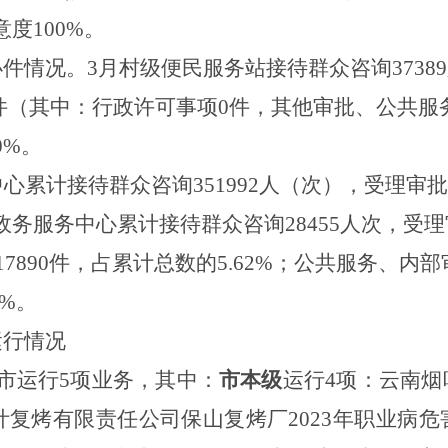
意度
100%
。
办件情况
。
3
月
村
级
便民
服务
站接待
群众咨询
37389
件（
其中：
行政许可事项
0
件，
其他审批、
公共服
0%
。
中心累计接待群众咨询
351992
人
（
次
）
，受理审
政务服务中心累计接待群众咨询
28455
人次，受理
17890
件，占累计总数的
5.62
%
；公共服务、内部
0%
。
运行情况
市
运行
5
项业务
，
其中：
市本级
运行
4
项
：云
南烟
叶复烤有限责任公司保山复烤厂
2023
年职业病危