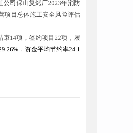
任公司保山复烤厂
2023
年消防
营项目总体施工安全风险评估
结束
14
项，签约项目
22
项，履
29.26
%
，资金平均节约率
24.1