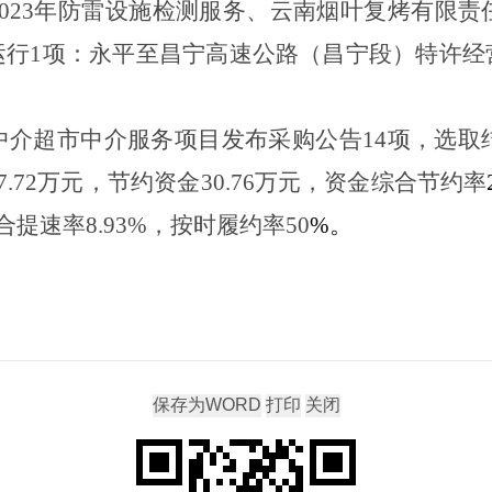
023
年防雷设施检测服务、云南烟叶复烤有限责
运行
1
项
：
永平至昌宁高速公路（昌宁段）特许经
。
中介超市中介服务项目发布采购公告
14
项，选取
7.72
万元，节约资金
30.76
万元，资金综合节约率
合提速率
8.93
%
，按时履约率
50
%
。