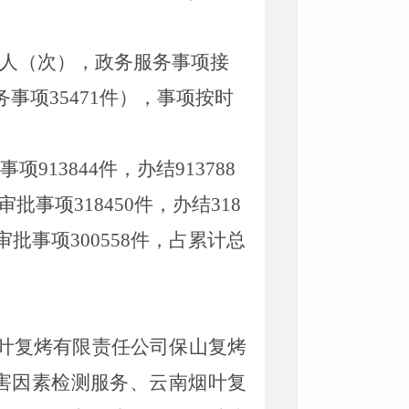
人
（
次
），政务服务事项接
务事项
35471
件），事项
按时
批事项
913844
件，办结
913788
审批事项
318450
件，办结
318
审批事项
300558
件，占累计总
叶复烤有限责任公司保山复烤
害因素检测服务、云南烟叶复