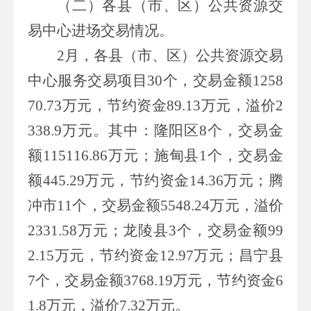
（二）各县（市、区）公共资源交
易中心进场交易情况。
2
月，各县（市、区）公共资源交易
中心服务交易项目
30
个，交易金额
1258
70.73
万元，节约资金
89.13
万元，溢价
2
338.9
万元。其中：隆阳区
8
个，交易金
额
115116.86
万元；施甸县
1
个，交易金
额
445.29
万元，节约资金
14.36
万元；腾
冲市
11
个，交易金额
5548.24
万元，溢价
2331.58
万元；龙陵县
3
个，交易金额
99
2.15
万元，节约资金
12.97
万元；昌宁县
7
个，交易金额
3768.19
万元，节约资金
6
1.8
万元，溢价
7.32
万元。