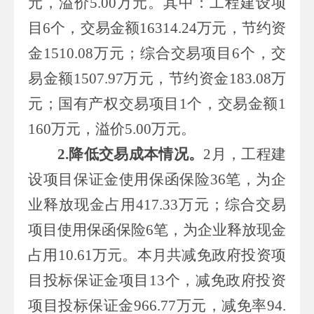
元，溢价
5.00
万元。其中：工程建设项
目
6
个，交易金额
16314.24
万元，节约资
金
1510.08
万元；综合交易项目
6
个，交
易金额
1507.97
万元，节约资金
183.08
万
元；国有产权交易项目
1
个，交易金额
1
160
万元，溢价
5.00
万元。
2.
降低交易成本情况
。
2
月，工程建
设项目保证金使用保函保险
36
笔，为企
业释放现金占用
417.33
万元；综合交易
项目使用保函保险
6
笔，为企业释放现金
占用
10.61
万元。本月共减免政府投资项
目投标保证金项目
13
个，减免政府投资
项目投标保证金
966.77
万元，减免率
94.