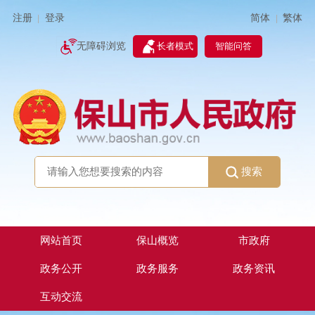
简体
繁体
注册
登录
|
|
无障碍浏览
长者模式
智能问答
搜索
网站首页
保山概览
市政府
政务公开
政务服务
政务资讯
互动交流