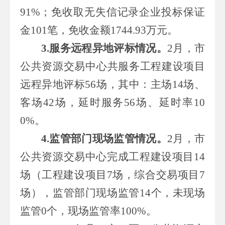
91%
；免收取无失信记录企业投标保证
金
101
笔，免收金额
1744.93
万元。
3.
服务远程异地评标情况
。
2
月，市
公共资源交易中心共服务工程建设项目
远程异地评标
56
场，其中：主场
14
场、
客场
42
场，延时服务
56
场、延时率
10
0%
。
4.
监管部门现场监管情况
。
2
月，市
公共资源交易中心完成工程建设项目
14
场（工程建设项目
7
场，综合交易项目
7
场），监管部门现场监管
14
个，未现场
监管
0
个，现场监管率
100%
。