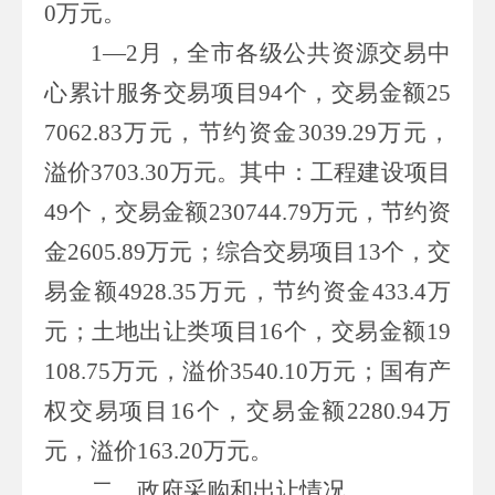
0
万元。
1
—
2
月，全市各级公共资源交易中
心累计服务交易项目
94
个，交易金额
25
7062.83
万元，节约资金
3039.29
万元，
溢价
3703.30
万元。其中：工程建设项目
49
个，交易金额
230744.79
万元，节约资
金
2605.89
万元；综合交易项目
13
个，交
易金额
4928.35
万元，节约资金
433.4
万
元；土地出让类项目
16
个，交易金额
19
108.75
万元，溢价
3540.10
万元；国有产
权交易项目
16
个，交易金额
2280.94
万
元，溢价
163.20
万元。
二、政府采购和出让情况