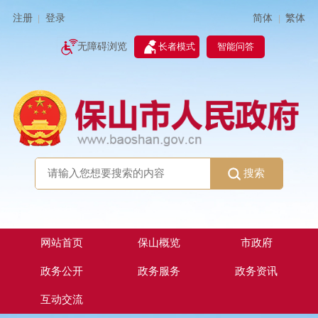
简体
繁体
注册
登录
|
|
无障碍浏览
长者模式
智能问答
搜索
网站首页
保山概览
市政府
政务公开
政务服务
政务资讯
互动交流