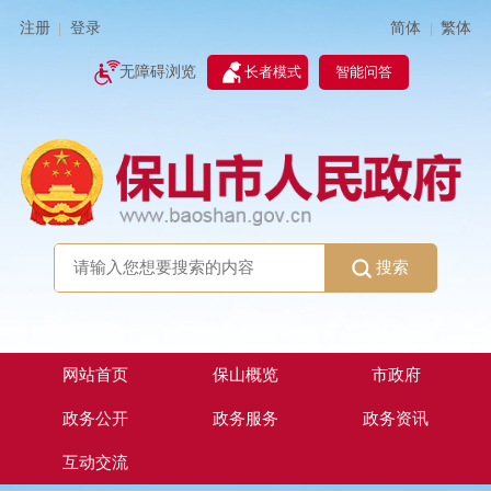
简体
繁体
注册
登录
|
|
无障碍浏览
长者模式
智能问答
搜索
网站首页
保山概览
市政府
政务公开
政务服务
政务资讯
互动交流