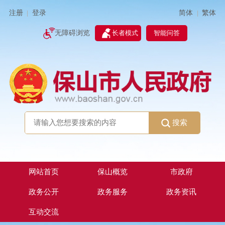
简体
繁体
注册
登录
|
|
无障碍浏览
长者模式
智能问答
搜索
网站首页
保山概览
市政府
政务公开
政务服务
政务资讯
互动交流