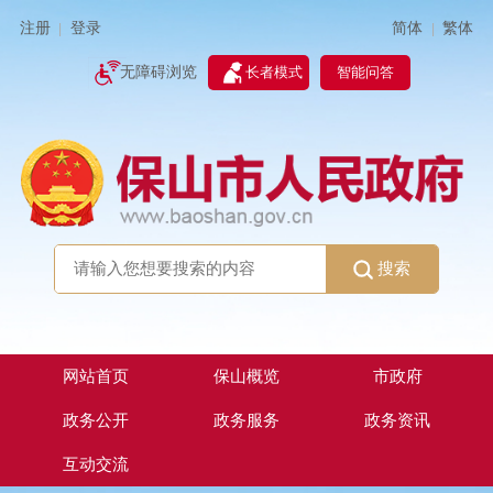
简体
繁体
注册
登录
|
|
无障碍浏览
长者模式
智能问答
搜索
网站首页
保山概览
市政府
政务公开
政务服务
政务资讯
互动交流