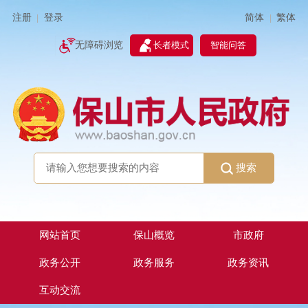
简体
繁体
注册
登录
|
|
无障碍浏览
长者模式
智能问答
搜索
网站首页
保山概览
市政府
政务公开
政务服务
政务资讯
互动交流