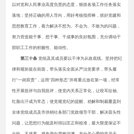
以对党和人民事业高度负责的态度，狠抓各项工作任务落实
落地；坚持正确的用人导向，用好考核指挥棒，抓好党建和
思想教育工作，着力解决不想为、不会为、不敢为的问题，
努力营造能干事、想干事、干成事的良好氛围，充分调动干
部职工工作的积极性、能动性。
第三十条
党组及其成员要以干净为从政底线。坚持把纪
律和规矩挺在前面，带头落实全面从严治党要求，带头履
行“一岗双责”，运用“四种形态”并将重点放在第一项，经常
性开展批评与自我批评，使党内关系正常化，让咬耳扯袖、
红脸出汗成为常态；使党规党纪的提醒、劝解和制裁覆盖到
全体党组成员及市供销社各部门党政领导干部，解决苗头性
问题，让思想行为能及时得以匡正和校准，最大限度保证不
出轨、不越界，避免滑向腐败深渊，充分关心爱护党员干