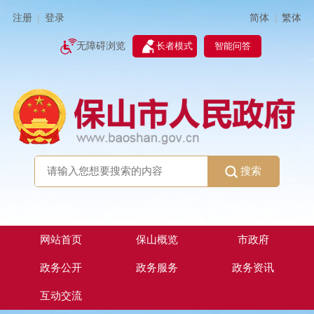
简体
繁体
注册
登录
|
|
无障碍浏览
长者模式
智能问答
搜索
网站首页
保山概览
市政府
政务公开
政务服务
政务资讯
互动交流