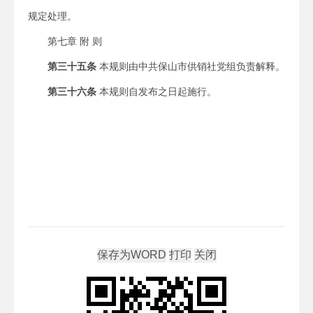
规定处理。
第七章
附 则
第
三
十
五
条
本规则由中共保山市供销社党组负责解释。
第
三
十
六
条
本规则自发布之日起施行。