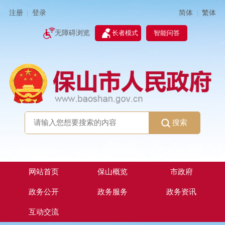
简体
繁体
注册
登录
|
|
无障碍浏览
长者模式
智能问答
搜索
网站首页
保山概览
市政府
政务公开
政务服务
政务资讯
互动交流