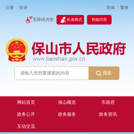
简体
繁体
注册
登录
|
|
无障碍浏览
长者模式
智能问答
搜索
网站首页
保山概览
市政府
政务公开
政务服务
政务资讯
互动交流