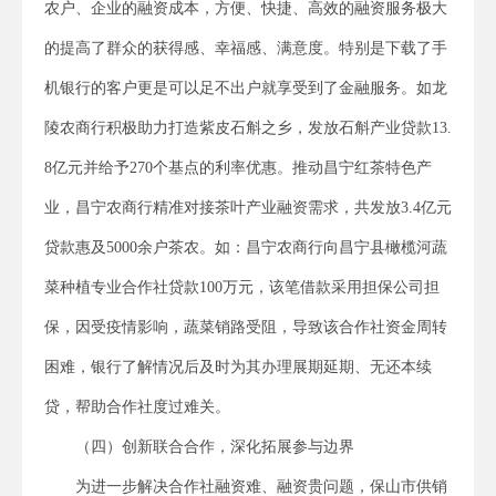
农户、企业的融资成本，方便、快捷、高效的融资服务极大
的提高了群众的获得感、幸福感、满意度。特别是下载了手
机银行的客户更是可以足不出户就享受到了金融服务。如龙
陵农商行积极助力打造紫皮石斛之乡，发放石斛产业贷款13.
8亿元并给予270个基点的利率优惠。推动昌宁红茶特色产
业，昌宁农商行精准对接茶叶产业融资需求，共发放3.4亿元
贷款惠及5000余户茶农。如：昌宁农商行向昌宁县橄榄河蔬
菜种植专业合作社贷款100万元，该笔借款采用担保公司担
保，因受疫情影响，蔬菜销路受阻，导致该合作社资金周转
困难，银行了解情况后及时为其办理展期延期、无还本续
贷，帮助合作社度过难关。
（四）创新联合合作，深化拓展参与边界
为进一步解决合作社融资难、融资贵问题，保山市供销