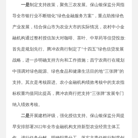
一是
制定支持政策，聚焦三农发展。保山银保监分局指
导全市银行业不断细化“绿色金融服务方案”，重点助推绿色
产业发展，结合保山市为农业大市的实际情况，农村中小金
融机构通过整村授信加大对咖啡、茶叶、中草药等信贷投放:
首先是规划先行。腾冲农商行制定了“十四五”绿色信贷发展
战略，进一步明确支持方向和工作措施；昌宁农商行在规划
中强调对绿色能源、绿色食品和健康生活目的地“三张牌”的
支持。其次是考核跟进。农小金融机构绩效考核中的支农指
标权重均值同比提高，腾冲农商行把支持“三张牌”发展专门
纳入绩效考核。
二是
开展建档评级，强化授信支持。保山银保监分局提
早安排部署2022年全市金融机构支持新型农业经营主体工
作，进行任务分解，明确职责分工，落实主责任银行制度创