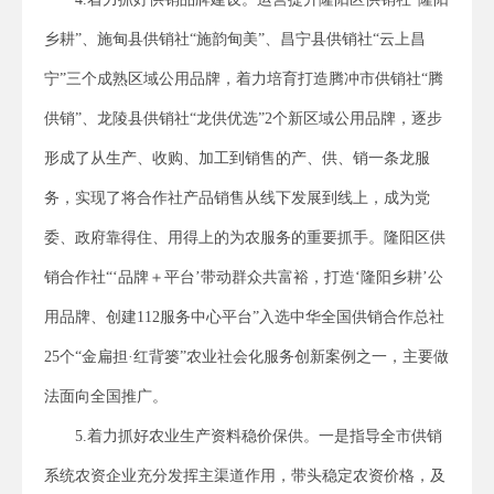
乡耕”、施甸县供销社“施韵甸美”、昌宁县供销社“云上昌
宁”三个成熟区域公用品牌，着力培育打造腾冲市供销社“腾
供销”、龙陵县供销社“龙供优选”2个新区域公用品牌，逐步
形成了从生产、收购、加工到销售的产、供、销一条龙服
务，实现了将合作社产品销售从线下发展到线上，成为党
委、政府靠得住、用得上的为农服务的重要抓手。隆阳区供
销合作社“‘品牌＋平台’带动群众共富裕，打造‘隆阳乡耕’公
用品牌、创建112服务中心平台”入选中华全国供销合作总社
25个“金扁担·红背篓”农业社会化服务创新案例之一，主要做
法面向全国推广。
5.着力抓好农业生产资料稳价保供。一是指导全市供销
系统农资企业充分发挥主渠道作用，带头稳定农资价格，及