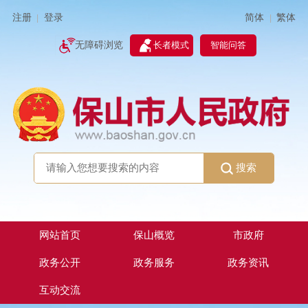
简体
繁体
注册
登录
|
|
无障碍浏览
长者模式
智能问答
搜索
网站首页
保山概览
市政府
政务公开
政务服务
政务资讯
互动交流