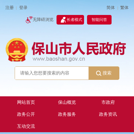
简体
繁体
注册
登录
|
|
无障碍浏览
长者模式
智能问答
搜索
网站首页
保山概览
市政府
政务公开
政务服务
政务资讯
互动交流