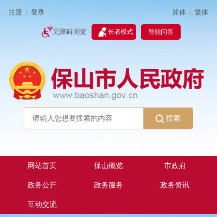
简体
繁体
注册
登录
|
|
无障碍浏览
长者模式
智能问答
搜索
网站首页
保山概览
市政府
政务公开
政务服务
政务资讯
互动交流