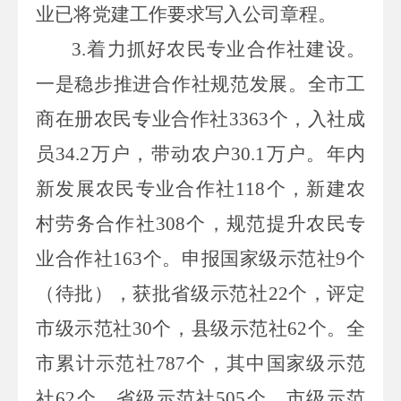
业已将党建工作要求写入公司章程。
3.
着力抓好农民专业合作社建设。
一是稳步推进合作社规范发展。全市工
商在册农民专业合作社
3363
个，入社成
员
34.2
万户，带动农户
30.1
万户。年内
新发展农民专业合作社
118
个，新建农
村劳务合作社
308
个，规范提升农民专
业合作社
163
个。申报国家级示范社
9
个
（待批），获批省级示范社
22
个，评定
市级示范社
30
个，县级示范社
62
个。全
市累计示范社
787
个，其中国家级示范
社
62
个，省级示范社
505
个，市级示范