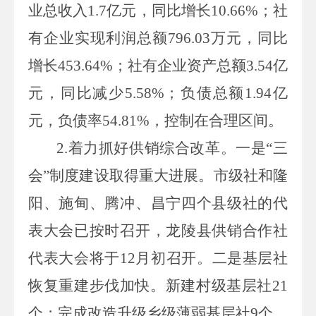
业总收入
1.7
亿元，同比增长
10.66%
；社
有企业实现利润总额
796.03
万元，同比
增长
453.64%
；社有企业资产总额
3.54
亿
元，同比减少
5.58%
；负债总额
1.94
亿
元，负债率
54.81%
，控制在合理区间。
2.
着力抓好供销综合改革。一是“三
会”制度建设取得重大进展。市级社和隆
阳、施甸、腾冲、昌宁四个县级社的代
表大会已按时召开，龙陵县供销合作社
代表大会将于
12
月初召开。二是基层社
恢复重建步伐加快。新建村级基层社
21
个；完成改造升级乡级薄弱基层社
9
个，