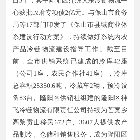
目
5
个，其中隆阳区蒲缥大宗冷链物流中
心获批政府专项债
2
亿元。与保山市商务
局等
17
部门印发了《保山市县域商业体
系建设行动方案》，持续做好系统内农
产品冷链物流建设指导工作。截至目
前，全市供销系统已建成的冷库
42
座
（公司
1
座，农民合作社
41
座），冷库
总容积
25350.6
吨，冷藏车
2
辆，预冷设
备
83
台。隆阳区供销社组建的隆阳区神
飞冷链物流有限责任公司持续为芒宽乡
高黎贡山移民
672
户、
3607
人提供农产
品制冷、仓储和销售服务，成为隆阳区