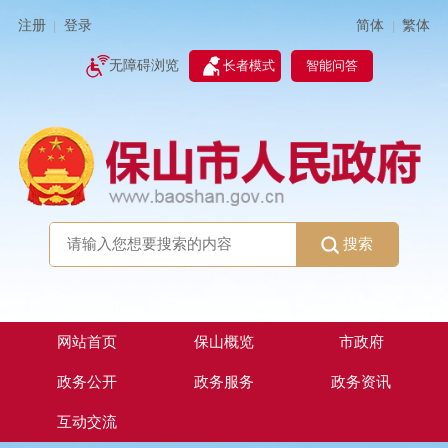
简体
繁体
注册
登录
|
|
无障碍浏览
长者模式
智能问答
搜索
网站首页
保山概览
市政府
政务公开
政务服务
政务资讯
互动交流