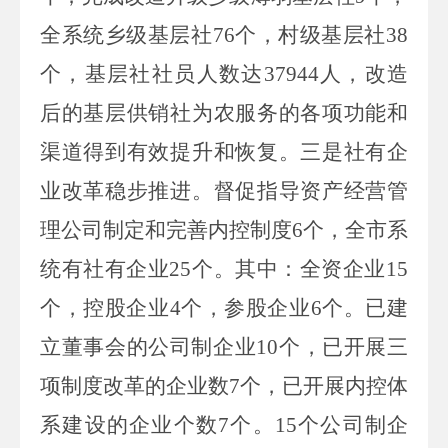
全系统乡级基层社
76
个，村级基层社
38
个，基层社社员人数达
37944
人，改造
后的基层供销社为农服务的各项功能和
渠道得到有效提升和恢复。三是社有企
业改革稳步推进。督促指导资产经营管
理公司制定和完善内控制度
6
个，全市系
统有社有企业
25
个。其中：全资企业
15
个，控股企业
4
个，参股企业
6
个。已建
立董事会的公司制企业
10
个，已开展三
项制度改革的企业数
7
个，已开展内控体
系建设的企业个数
7
个。
15
个公司制企