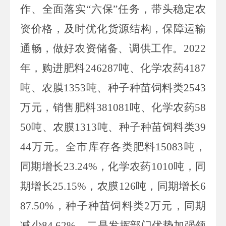
作、全面落实“六保”任务，带头稳定农
资价格，及时优化货源结构，保障运输
通畅，做好农资储备、调供工作。
2022
年，购进肥料
246287
吨、化学农药
4187
吨、农膜
1353
吨、种子种苗饲料类
2543
万元，销售肥料
381081
吨、化学农药
58
50
吨、农膜
1313
吨、种子种苗饲料类
39
44
万元。全市库存各类肥料
15083
吨，
同期增长
23.24%
，化学农药
1010
吨，同
期增长
25.15%
，农膜
126
吨，同期增长
6
87.50%
，种子种苗饲料类
2
万元，同期
减少
84.62%
。二是发挥部门优势加强领