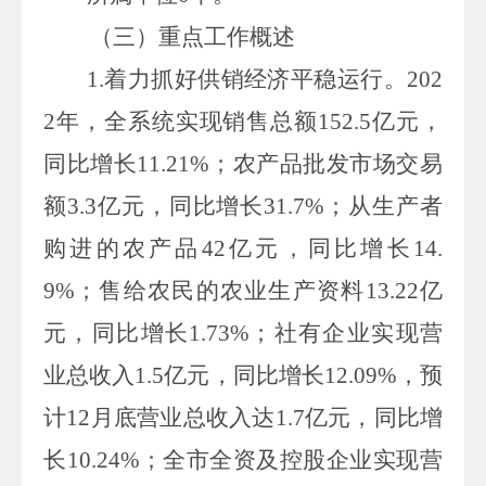
（
三
）重点工作概述
1.
着力抓好供销经济平稳运行。
202
2
年，全系统实现销售总额
152.5
亿元，
同比增长
11.21%
；农产品批发市场交易
额
3.3
亿元，同比增长
31.7%
；从生产者
购进的农产品
42
亿元，同比增长
14.
9%
；售给农民的农业生产资料
13.22
亿
元，同比增长
1.73%
；社有企业实现营
业总收入
1.5
亿元，同比增长
12.09%
，预
计
12
月底营业总收入达
1.7
亿元，同比增
长
10.24%
；全市全资及控股企业实现营