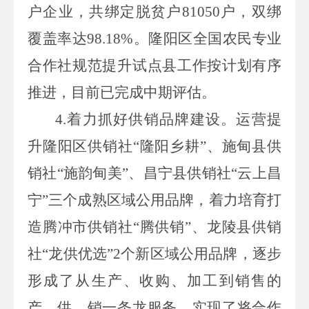
户企业，共绑定脱贫户
81050
户，双绑
覆盖率达
98.18%
。隆阳区全国农民专业
合作社规范提升试点县工作按计划有序
推进，目前已完成中期评估。
4.
着力抓好供销品牌建设。运营提
升隆阳区供销社“隆阳乡耕”、施甸县供
销社“施韵甸美”、昌宁县供销社“云上昌
宁”三个成熟区域公用品牌，着力培育打
造腾冲市供销社“腾供销”、龙陵县供销
社“龙供优选”
2
个新区域公用品牌，逐步
形成了从生产、收购、加工到销售的
产、供、销一条龙服务，实现了将合作