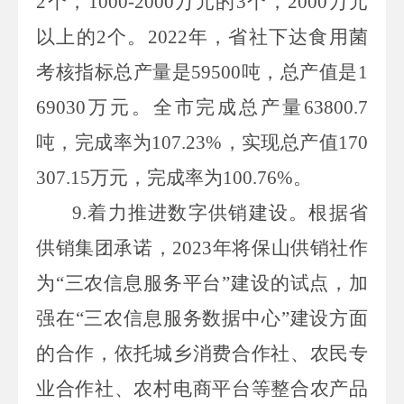
2
个，
1000-2000
万元的
3
个，
2000
万元
以上的
2
个。
2022
年，省社下达食用菌
考核指标总产量是
59500
吨，总产值是
1
69030
万元。全市完成总产量
63800.7
吨，完成率为
107.23%
，实现总产值
170
307.15
万元，完成率为
100.76%
。
9.
着力推进数字供销建设。根据省
供销集团承诺，
2023
年将保山供销社作
为“三农信息服务平台”建设的试点，加
强在“三农信息服务数据中心”建设方面
的合作，依托城乡消费合作社、农民专
业合作社、农村电商平台等整合农产品