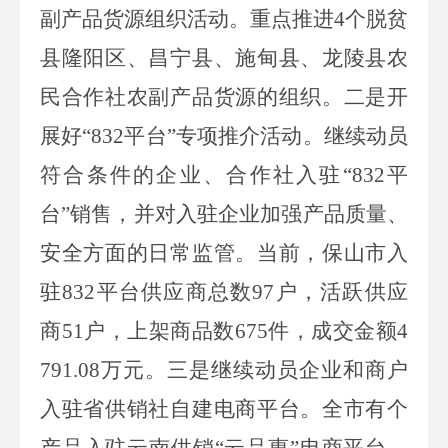
副产品货源组织活动。重点推进
4
个脱贫
县隆阳区、昌宁县、施甸县、龙陵县农
民合作社农副产品货源的组织。二是开
展好“
832
平台”专项推介活动。继续动员
符合条件的企业、合作社入驻“
832
平
台”销售，并对入驻企业加强产品质量、
安全方面的日常监管。当前，保山市入
驻
832
平台供应商总数
97
户，活跃供应
商
51
户，上架商品数
675
件，成交金额
4
791.08
万元。三是继续动员企业和商户
入驻省供销社自建电商平台。全市有个
产品入驻云南供销“云品惠”电商平台，