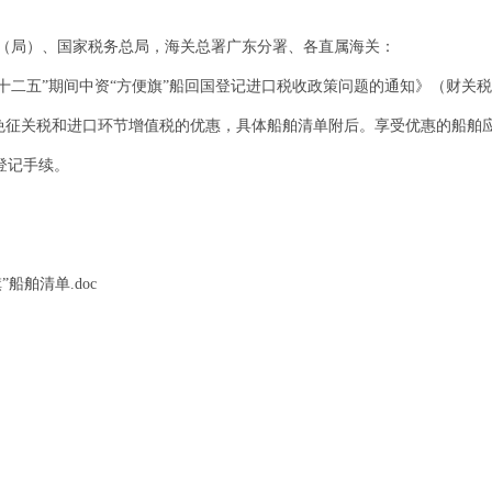
（局）、国家税务总局，海关总署广东分署、各直属海关：
“十二五”期间中资“方便旗”船回国登记进口税收政策问题的通知》（财关税 [2
享受免征关税和进口环节增值税的优惠，具体船舶清单附后。享受优惠的船舶
登记手续。
”船舶清单.doc