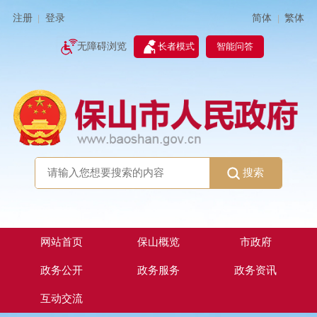
简体
繁体
注册
登录
|
|
无障碍浏览
长者模式
智能问答
搜索
网站首页
保山概览
市政府
政务公开
政务服务
政务资讯
互动交流