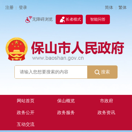
简体
繁体
注册
登录
|
|
无障碍浏览
长者模式
智能问答
搜索
网站首页
保山概览
市政府
政务公开
政务服务
政务资讯
互动交流