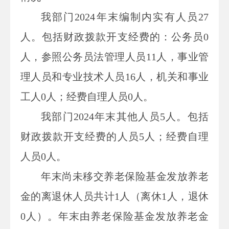
我
部门
2024
年末
编制内
实有人员
27
人。
包括财政拨款开支经费的
：
公务员0
人，
参照公务员法管理人员11
人
，
事业管
理人员和专业技术人员
16
人，机关和事业
工人
0
人
；经费自理人员0
人
。
我
部门
2024
年末
其他人员5人。包括
财政拨款开支经费的人员5人；经费自理
人员0人。
年末尚未移交
养老保险基金发放养老
金的离退休人员
共计1
人
（
离休
1
人，退休
0
人
）。年末
由养老保险基金发放养老金