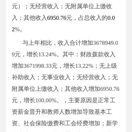
元）
；
无
经营收入；
无
附属单位
上缴
收
入；其他收入
6950.76
元
，占总收入的
0.0
2
%。
与上年
相比，
收入合计
增加
3678949.0
9
元，增长
13.24
%
。其中：
财政拨款收入
增加
3671998.33
元，增长
13.22
%
；
无
上级
补助收入
；
无
事业收入；
无
经营收入；
无
附属单位上缴收入；其他收入增加
6950.76
元，增长
100.00
%
。
，主要原因
是正常工
资薪金晋升
和教师人数增加
导致基本工
资
、
社会保险缴费
和工会经费
增加；
新学