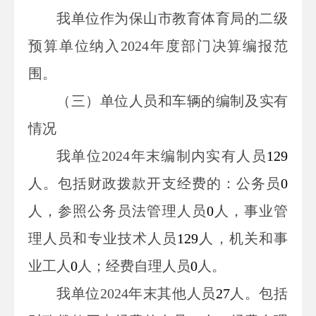
我单位作为
保山市教育体育局的
二级
预算单位
纳入
2024
年度部门决算编报
范
围
。
（
三
）
单位
人员和车辆的编制及实有
情况
我单位
2024
年末
编制内
实有人员
129
人。
包括
财政拨款开支经费的
：
公务员
0
人，
参照公务员法管理人员
0
人
，
事业管
理人员和专业技术人员
129
人，机关和事
业工人
0
人
；经费自理人员
0
人
。
我单位
2024
年末
其他人员
27
人。包括