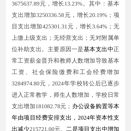
3675637.89
元，增长
13.23
%
。其中：
基本
支出
增加
3250336.58
元，增长
20.19
%
；项
目支出增加
425301.31
元，增长
3.64
%
；
无
上缴上级支出；
无
经营支出；
无
对附属单
位补助支出。
主要原因
一
是
基本支出
中
正
常工资薪金晋升
和教师人数增加
导致基本
工资
、
社会保险缴费
和工会经费
增加
3284974.8
0元
，
2024年学校转公后已逐步
进入正常教学，师生人数增加，学校日常
支出增加181082.78元
；
办公设备购置等本
年由项目经费安排支出，2024年资本性支
出减少
215721.00元。
二是
项目支出
中
增加