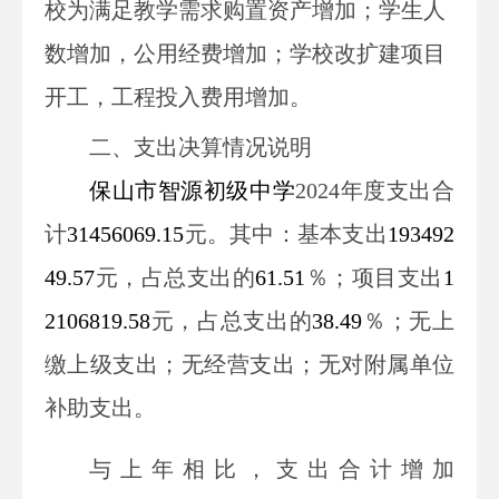
校为满足教学需求购置资产增加；学生人
数增加，公用经费增加；学校改扩建项目
开工，工程投入费用增加。
二、支出决算情况说明
保山市智源初级中学
2024
年度支出合
计
31456069.15
元
。其中：
基本支出
193492
49.57
元
，占总支出的
61.51
％；项目支出
1
2106819.58
元
，占总支出的
38.49
％；
无
上
缴上级支出；
无
经营支出；
无
对附属单位
补助支出。
与上年
相比，支出
合计
增加