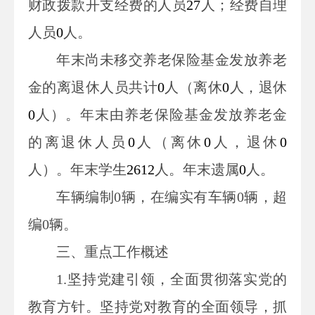
财政拨款开支经费的人员
27
人；经费自理
人员
0
人。
年末尚未移交
养老保险基金发放养老
金的离退休人员
共计
0
人
（
离休
0
人，退休
0
人
）。年末
由养老保险基金发放养老金
的离退休人员
0
人
（
离休
0
人，退休
0
人
）
。
年末学生
2612
人。年末遗属
0
人。
车辆编制0辆，在编实有车辆0辆，超
编0辆。
三、重点工作概述
1.
坚持党建引领，全面贯彻落实党的
教育方针。坚持党对教育的全面领导，抓