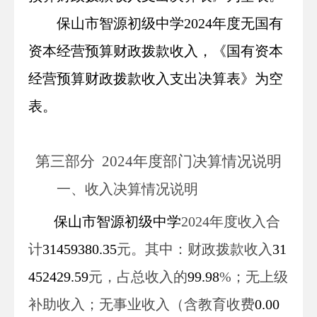
保山市智源初级中学2024年度无
国有
资本经营预算财政拨款收入
，
《国有资本
经营预算财政拨款
收入
支出决算表》为空
表。
第三部
分
2024
年度部门决算情况说明
一、收入决算情况说明
保山市智源初级中学
2024
年度收入合
计
31459380.35
元
。其中：财政拨款收入
31
452429.59
元
，占总收入的
99.98
%；
无
上级
补助收入；
无
事业收入
（含教育收费
0.00