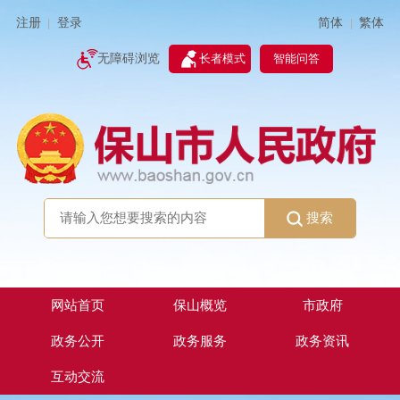
简体
繁体
注册
登录
|
|
无障碍浏览
长者模式
智能问答
搜索
网站首页
保山概览
市政府
政务公开
政务服务
政务资讯
互动交流