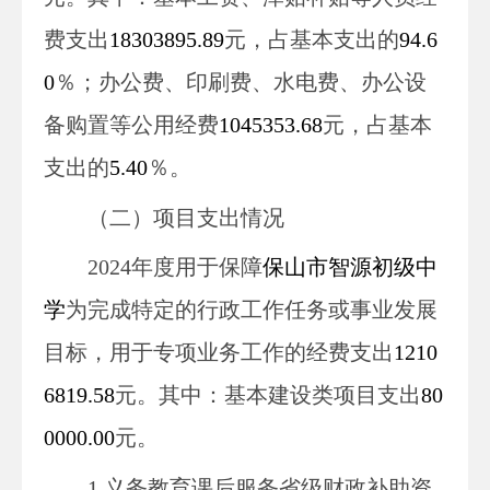
费支出
18303895.89
元，
占基本支出的
94.6
0
％；办公费、印刷费、水电费、办公设
备购置等公用经费
1045353.68
元，
占基本
支出的
5.40
％。
（二）项目支出情况
2024
年度用于保障
保山市智源初级中
学
为完成特定的行政工作任务或事业发展
目标，用于专项业务工作的经费支出
1210
6819.58
元
。
其中：基本建设类项目支出
80
0000.00
元
。
1.
义务教育课后服务省级财政补助资