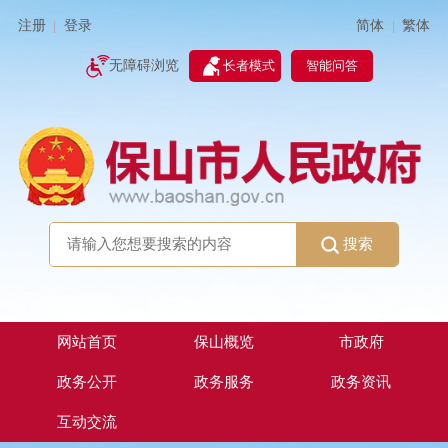
简体
繁体
注册
登录
|
|
无障碍浏览
长者模式
智能问答
搜索
网站首页
保山概览
市政府
政务公开
政务服务
政务资讯
互动交流