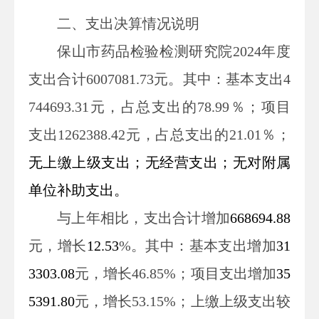
二、支出决算情况说明
保山市药品检验检测
研究院
2024
年度
支出合计6007081.73
元
。其中：
基本支出
4
744693.31
元
，占总支出的
78.99
％；项目
支出
1262388.42
元
，占总支出的
21.01
％；
无
上缴上级支出；
无
经营支出；
无
对附属
单位补助支出。
与上年
相比，支出
合计
增加
668694.88
元，增长
12.53
%
。其中：
基本支出
增加
31
3303.08
元，增长
46.85
%
；项目支出增加
35
5391.80
元，增长
53.15
%
；上缴上级支出
较