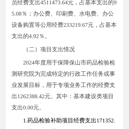
员经费支出4511473.64
元，
占基本支出的
9
5.08
％；办公费、印刷费、水电费、办公
设备购置等公用经费233219.67
元，
占基本
支出的
4.92
％。
（二）项目支出情况
2024
年度用于保障
保山市药品检验检
测
研究院
为完成特定的行政工作任务或事
业发展目标，用于专项业务工作的经费支
出1262388.42
元
。
其中：基本建设类项目
支出
0.00
元
。
1.药品检验补助项目经费支出171352.