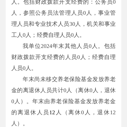
人。
包括
财政拨款开支经费的
：
公务员
0
人，
参照公务员法管理人员
0
人
，
事业管
理人员和专业技术人员
30
人，机关和事业
工人
0
人
；经费自理人员
0
人
。
我单位
2024
年末
其他人员
0人。包括
财政拨款开支经费的人员0
人；经费自理
人员
0
人。
年末尚未移交
养老保险基金发放养老
金的离退休人员
共计
0
人
（
离休
0
人，退休
0
人
）。年末
由养老保险基金发放养老金
的离退休人员
12
人
（
离休
0
人，退休
12
人
）
。