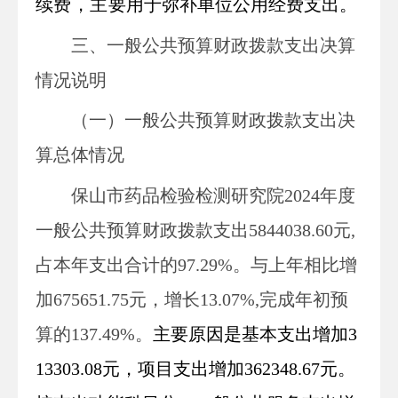
续费，主要
用于弥补单位公用经费支出。
三、一般公共预算财政拨款支出决算
情况说明
（一）一般公共预算财政拨款支出决
算总体情况
保山市药品检验检测
研究院
2024
年度
一般公共预算财政拨款支出
5844038.6
0
元
,
占本年支出合计的
97.29
%。与上年
相比
增
加
675651.75
元，增长
13.07
%
,
完成年初预
算的
137.49%。
主要
原因
是
基本支出增加
3
13303.08元，项目支出增加362348.67元。