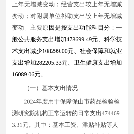
上年无增减变动
；经营支出
较上年无增减
变动
；对附属单位补助支出
较上年无增减
变动
。
主要原
因
是
按
支出功能
科目分
：一
般公共服务支出增加478699.49
元、科学技
术支出减少108299.00元、
社会保障和就业
支出增加282205.33元、卫生健康支出增加
16089.06元
。
（一）基本支出情况
2024
年度用于保障
保山市药品检验检
测
研究院
机构正常运转的日常支出474469
3.31
元
。
其中：
基本工资、津贴补贴等人