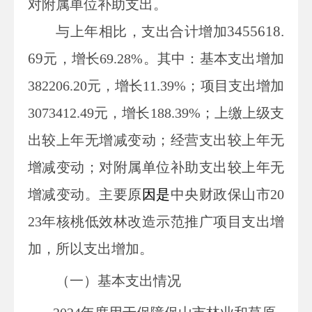
对附属单位补助支出。
3455618.
与上年
相比，支出
合计
增加
69
元，增长
69.28
%
。其中：
基本支出
增加
382206.20
元，增长
11.39
%
；项目支出增加
3073412.49
元，增长
188.39
%
；上缴上级支
出
较上年无增减变动
；经营支出
较上年无
增减变动
；对附属单位补助支出
较上年无
增减变动
。
主要原
因
是
中央财政保山市20
23年核桃低效林改造示范推广项目支出增
加，所以支出增加。
（一）基本支出情况