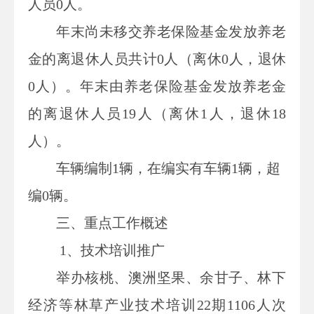
人员
0
人。
年末尚未移交
养老保险基金发放养老
金的离退休人员
共计
0
人
（
离休
0
人，退休
0
人
）。年末
由养老保险基金发放养老金
的离退休人员
19人
（
离休
1
人，退休
18
人
）
。
车辆编制1辆，在编实有车辆1辆，超
编0辆。
三、重点工作概述
1、
技术培训推广
举办核桃、澳洲坚果、余甘子、林下
经济等林草产业技术培训22期1106人次