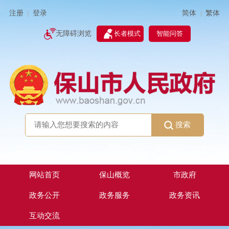
简体
繁体
注册
登录
|
|
无障碍浏览
长者模式
智能问答
搜索
网站首页
保山概览
市政府
政务公开
政务服务
政务资讯
互动交流