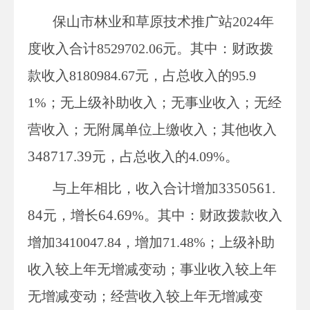
保山市林业和草原技术推广站
2024
年
度收入合计8529702.06
元
。其中：财政拨
款收入8180984.67
元
，占总收入的
95.9
1
%；
无上级补助收入；无事业收入；无经
营收入；无附属单位上缴收入
；其他收入
348717.39
元
，占总收入的
4.09
%。
3350561.
与上年
相比，
收入合计
增加
84
64.69
元，增长
%
。其中：
财政拨款收入
增加
3410047.84，增加71.48%
；
上级补助
收入
较上年无增减变动
；事业收入
较上年
无增减变动
；经营收入
较上年无增减变