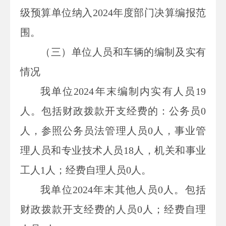
级预算单位
纳入
2024
年度部门决算编报
范
围
。
（
三
）
单位
人员和车辆的编制及实有
情况
我单位
2024
年末
编制内
实有人员
19
人。
包括
财政拨款开支经费的
：
公务员
0
人，
参照公务员法管理人员
0
人
，
事业管
理人员和专业技术人员
18
人，机关和事业
工人
1
人
；经费自理人员
0
人
。
我单位
2024
年末
其他人员
0人。包括
财政拨款开支经费的人员0
人；经费自理