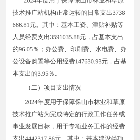
2024
年度用于保障
保山市林业和草原
技术推广站
机构正常运转的日常支出3738
666.81
元
。
其中：
基本工资、津贴补贴等
人员经费支出3591035.88
元，
占基本支出
的
96.05
％；办公费、印刷费、水电费、办
公设备购置等公用经费147630.93
元，
占基
本支出的
3.95
％。
（二）项目支出情况
2024
年度用于保障
保山市林业和草原
技术推广站
为完成特定的行政工作任务或
事业发展目标，用于专项业务工作的经费
支出4442317.86
元
。
其中：基本建设类项