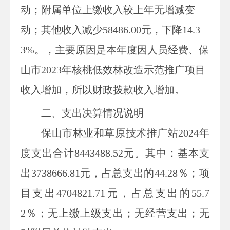
动
；附属单位上缴收入
较上年无增减变
动
；其他收入
减少58486.00
元，
下降14.3
3
%
。
，主要原因
是
本年度因人员经费、保
山市2023年核桃低效林改造示范推广项目
收入增加，所以财政拨款收入增加。
二、支出决算情况说明
保山市林业和草原技术推广站
2024
年
度支出合计8443488.52
元
。其中：
基本支
出
3738666.81
元
，占总支出的
44.28
％；项
目支出
4704821.71
元
，占总支出的
55.7
2
％；
无
上缴上级支出；
无
经营支出；
无