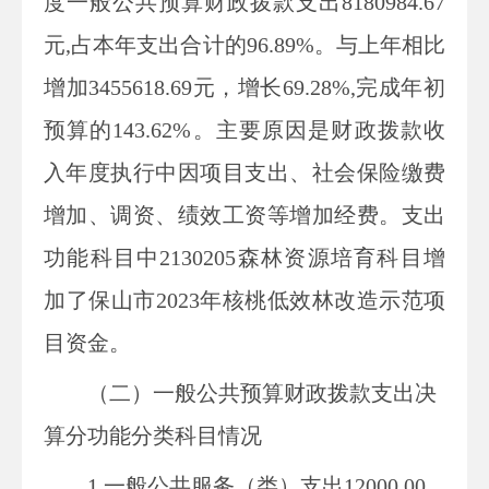
度一般公共预算财政拨款支出
8180984.67
元
,占本年支出合计的
96.89
%。与上年
相比
增加
3455618.69
元，增长
69.28
%
,
完成年初
预算的
143.62%。
主要
原因
是
财政拨款收
入年度执行中因项目支出、社会保险缴费
增加、调资、绩效工资等增加经费。支出
功能科目中2130205森林资源培育科目增
加了保山市2023年核桃低效林改造示范项
目资金。
（二）一般公共预算财政拨款支出决
算
分功能分类科目情况
1.一般公共服务（类）支出
12000.00