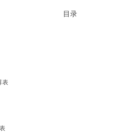
目录
算表
表