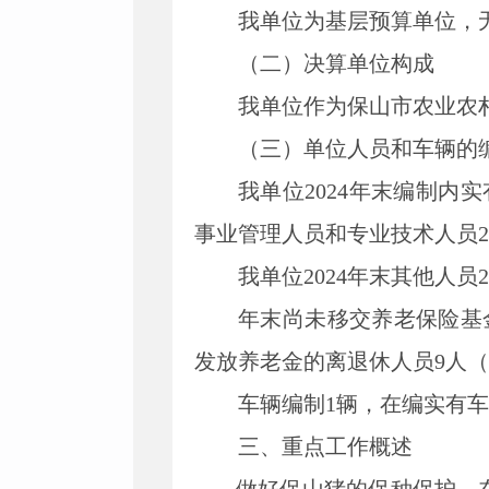
我单位为基层预算单位，
（二）
决算单位构成
我单位作为
保山市农业农
（
三
）
单位
人员和车辆的
我单位
2024
年末
编制内
实
事业管理人员和专业技术人员
2
我单位
2024
年末
其他人员
2
年末尚未移交
养老保险基
发放养老金的离退休人员
9
人
（
车辆编制
1辆，在编实有车
三、重点工作概述