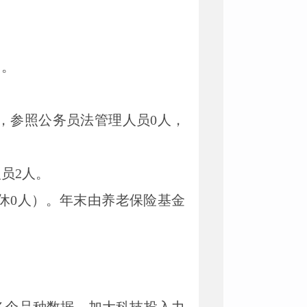
围
。
，
参照公务员法管理人员
0
人
，
人员
2
人。
休
0
人
）。年末
由养老保险基金
。