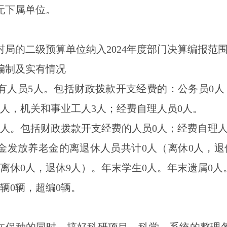
无下属单位。
村局的
二级预算单位
纳入
2024
年度部门决算编报
范
编制及实有情况
有人员
5
人。
包括
财政拨款开支经费的
：
公务员
0
人
人，机关和事业工人
3
人
；经费自理人员
0
人
。
人。包括财政拨款开支经费的人员
0
人；经费自理
金发放养老金的离退休人员
共计
0
人
（
离休
0
人，退
离休
0
人，退休
9
人
）
。
年末学生
0
人。年末遗属
0
人
辆0辆，超编0辆。