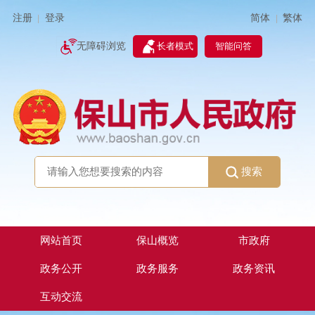
简体
繁体
注册
登录
|
|
无障碍浏览
长者模式
智能问答
搜索
网站首页
保山概览
市政府
政务公开
政务服务
政务资讯
互动交流