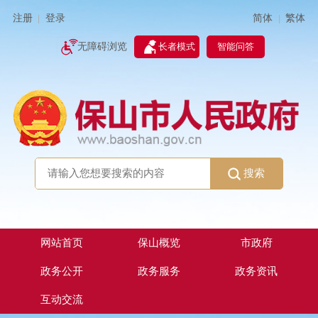
简体
繁体
注册
登录
|
|
无障碍浏览
长者模式
智能问答
搜索
网站首页
保山概览
市政府
政务公开
政务服务
政务资讯
互动交流