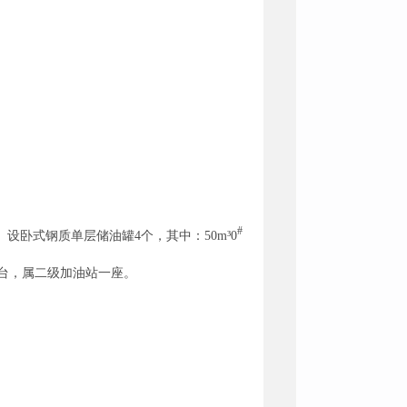
#
㎡。设卧式钢质单层储油罐4个，其中：50m³0
台，属二级加油站一座。