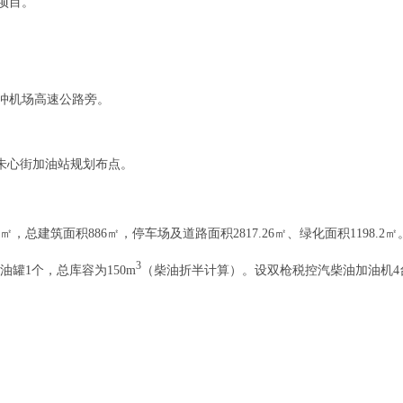
项目。
冲机场高速公路旁。
乡朱心街加油站规划布点。
㎡，总建筑面积886㎡，停车场及道路面积2817.26㎡、绿化面积1198.2
3
油罐1个，总库容为150m
（柴油折半计算）。设双枪税控汽柴油加油机4