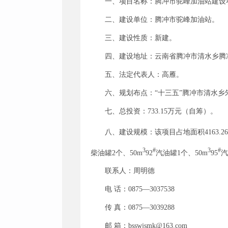
一、项目名称：腾冲市驼峰加油站建设
二、建设单位：腾冲市驼峰加油站。
三、建设性质：新建。
四、建设地址：云南省腾冲市清水乡腾
五、法定代表人：高雁。
六、规划布点：“十三五”腾冲市清水
七、总投资：733.15万元（自筹）。
八、建设规模：该项目占地面积4163.26
3
#
3
#
柴油罐2个、50m
92
汽油罐1个、50m
95
汽
联系人：周明德
电 话：0875—3037538
传 真：0875—3039288
邮 箱：bsswjsmk@163.com