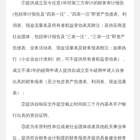
①提供成立至今任意1年经第三方审计的财务审计报告
(包括审计报告及“四表一注”，“四表一注”即资产负债表、利
润表、现金流量表及所有者权益变动表其附注
；
若供应商
是
社会团体，包括
审计报告及“
三
表一注”，“
三
表一注”即资产
负债表、
业务活动
表、现金流量表
及财务报表附注；如果执
行
《小企业会计准则》
的，
可不提供所有者权益变动表），
成立不满1年的
磋商申请人
提供自成立至今
磋商申请人
自身
出具的财务报表（至少包含资产负债表、利润表、现金流量
表）；
②提供自
响应
文件提交截止时间前三个月内基本开户银
行出具的资信证明。
③若为非营利性单位或者社会团体或者其他机关事业单
位，提供符合财务会计制度的财务报表并提供具备健全财务