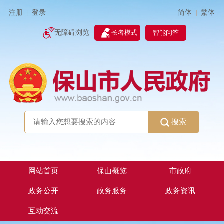
简体
繁体
注册
登录
|
|
无障碍浏览
长者模式
智能问答
搜索
网站首页
保山概览
市政府
政务公开
政务服务
政务资讯
互动交流