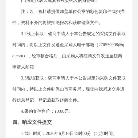
(4)法定代表人或其授权委托人的身份证。
注：以上资料请提供
加盖
单位公章的彩色复印件或扫描
件
，
资料不齐的将被拒绝报名和获取磋商文件
。
3.2线上获取：
磋商申请人于本公告规定的
采购
文件获取
时间内
，
将
以上文件
发送至采购人电子邮箱（
270530908@q
q.com
）
，
经审核合格后，由采购人将磋商文件发送至磋商
申请人邮箱；
3.3现场获取：
磋商申请人于本公告规定的
采购
文件获取
时间内
，
持以上文件到保山市商务局，
现场向我局递交并进
行信息登记，登记后获取磋商文件。
4.
采购文件
售价：¥0.00元。
四、响应文件提交
1.截止时间：202
6
年
6
月
10
日
15
时00分（北京时间）