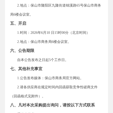
2.地点：保山市隆阳区
九隆街道锦溪路65号
保山市
商务
局
6
楼
会议室
。
五、开启
1.时间：202
6
年
6
月
10
日
15
时00分（北京时间）
2.地点：保山市
商务
局
6
楼
会议室
。
六、公告期限
自本公告发布之日起5个工作日。
七、
其他补充事宜
1.
公告发布媒体：保山市
商务
局
官方
网站。
2.请各供应商在规定时间内回函获取竞争性磋商文件
（回函格式见附件）。
八、
凡对本次采购提出询问，请按以下方式联系