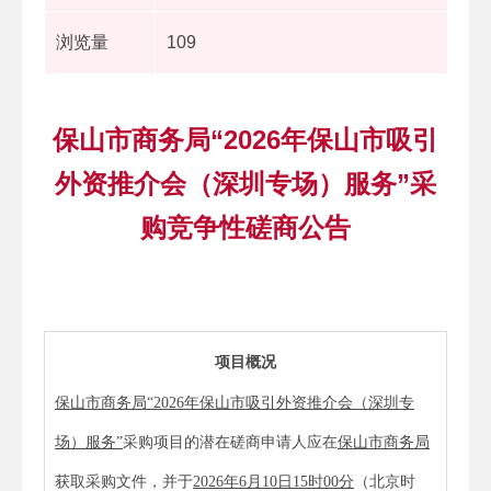
浏览量
109
保山市商务局“2026年保山市吸引
外资推介会（深圳专场）服务”采
购竞争性磋商公告
项目概况
保山市
商务
局
“
2026年
保山市
吸引外资推介会（深圳专
场）
服务
”
采购
项目的潜在磋商申请人应在
保山市
商务
局
获取采购文件，并于
202
6
年
6
月
10
日
15
时
00
分
（北京时