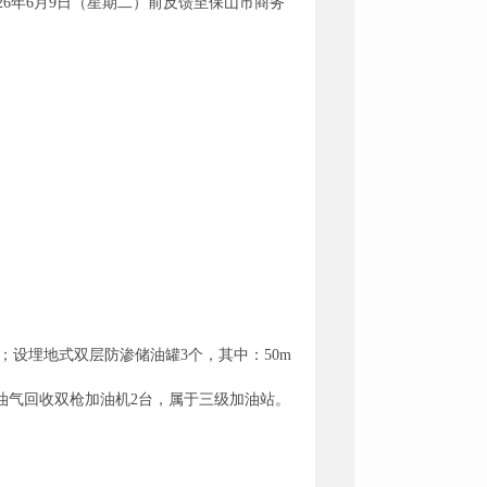
26年6月9日（星期二）前反馈至保山市商务
6㎡；设埋地式双层防渗储油罐3个，其中：50m
油气回收双枪加油机2台，属于三级加油站。