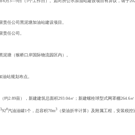
年6月3—9日（5个工作日）。如对所公示加油站建设项目有异议，请于20
限责任公司黑泥塘加油站建设项目。
限责任公司。
黑泥塘（猴桥口岸国际物流园区内）。
加油站规划布点。
㎡（约2.89亩），新建建筑总面积293.04㎡；新建螺栓球型式网罩棚264.
3
#
3
92
汽油油罐1个，总容积70m
（柴油折半计算）及附属工程，安装税控