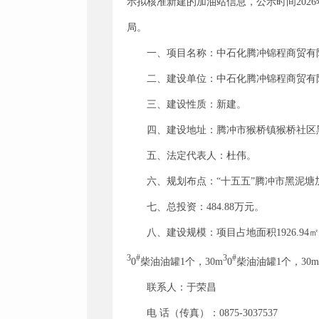
示拟核准新建的加油站信息，公示时间2026
局。
一、项目名称：中石化腾冲锦程商贸有
二、建设单位：中石化腾冲锦程商贸有
三、建设性质：新建。
四、建设地址：腾冲市猴桥镇猴桥社区
五、法定代表人：杜伟。
六、规划布点：“十五五”腾冲市黑泥塘
七、总投资：484.88万元。
八、建设规模：项目占地面积1926.94
3
#
3
#
0
柴油油罐1个，30m
0
柴油油罐1个，30m
联系人：于荣昌
电 话（传真）：0875-3037537