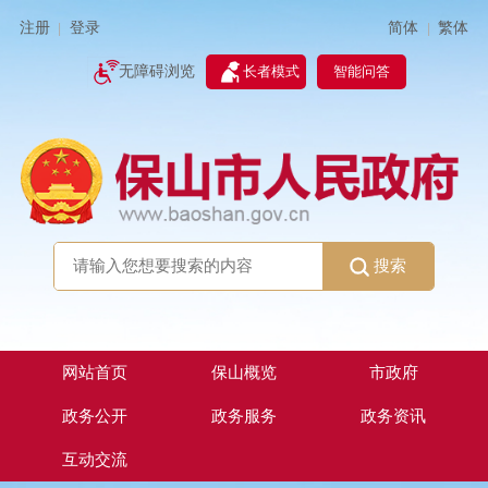
简体
繁体
注册
登录
|
|
无障碍浏览
长者模式
智能问答
搜索
网站首页
保山概览
市政府
政务公开
政务服务
政务资讯
互动交流