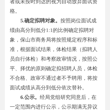
者
或未按时到达的视为自动放弃面试
资
格
。
5.
确定拟聘
对象
。
按照岗位面试成
绩由高分到低分
1:1
的比例确定拟聘对
象，
保山市商务局
将
按照规定程序和标
准，根据
面试结果，
体检结果
（拟聘人
员自行体检）
和考察政审情况，按照公
平、择优的原则确定拟招聘人员，
体检
不合格、政审不通过者不予聘用，将按
面试成绩从高分到低分依次替补。
6.
公示。
经局党组研究同意后，
在
一定范围内进行公示，公示期满无异议