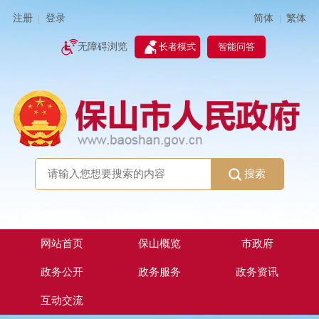
简体
繁体
注册
登录
|
|
无障碍浏览
长者模式
智能问答
搜索
网站首页
保山概览
市政府
政务公开
政务服务
政务资讯
互动交流