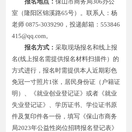
报名地点：
保山市
商务局
306
办公
室
（隆阳区
锦溪路
65
号
）。联系人：
杨
老师
0875-3039290
，投递邮箱：
553846
415@qq.com
。
报名方式：
采取现场报名
和线上报
名
(
线上报名需提供报名材料扫描件）
的
方式进行，报名时需提供本人近期
彩色
免冠一寸照片
1
张，居民身份证（户籍证
明）、《就业创业登记证》或者《就业
失业登记证》、学历证书、学位证书原
件及复印件各一份
，
填写《
保山市商务
局
2023
年公益性岗位招聘报名登记表
》