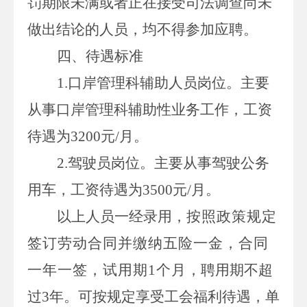
罚期限未满或者正在接受司法调查尚未
做出结论的人员，均不得参加应聘。
四、待遇标准
1.
口岸管理科辅助人员岗位。主要
从事口岸管理科辅助性业务工作，
工资
待遇为
3200
元
/
月
。
2.
驾驶员岗位。主要从事驾驶公务
用车，
工资待遇为
3500
元
/
月。
以上
人员一经录用，
按照政策规定
签订劳动合同
并缴纳五险一金
，合同
一年一签，试用期
1
个月
，聘用期不超
过
3
年。
可按规定享受工会福利待遇，
单