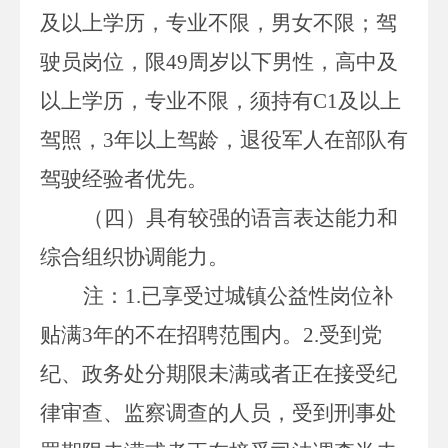
及以上学历，专业不限，男女不限；
驾
驶员岗位，限
49
周岁以下男性，
高中及
以上学历，专业不限，
须持有
C1
及以上
驾照，
3
年以上驾龄，退役军人在部队有
驾驶经验者优先。
（四）
具有较强的语言表达能力和
综合组织协调能力
。
注：
1.
已
享受过城镇公益性岗位补
贴满
3
年的不在招聘范围内。
2.
受到党
纪、政务处分期限未满或者正在接受纪
律审查、监察调查的人员，受到刑事处