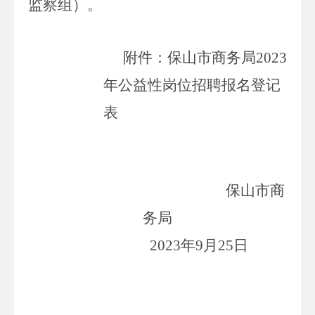
监察组）。
附件：
保山市商务局
2023
年
公益性岗位
招聘
报名登记
表
保山市商
务局
2023
年
9
月
25
日