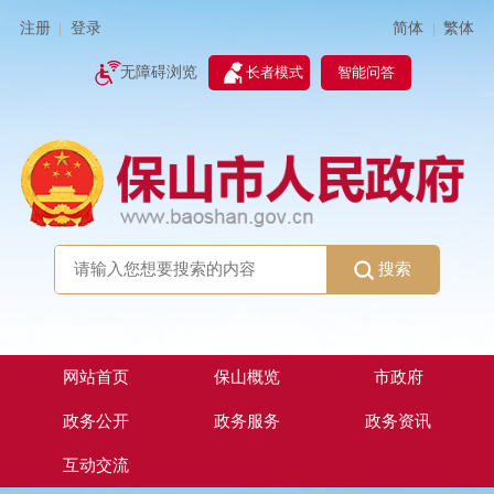
简体
繁体
注册
登录
|
|
无障碍浏览
长者模式
智能问答
搜索
网站首页
保山概览
市政府
政务公开
政务服务
政务资讯
互动交流