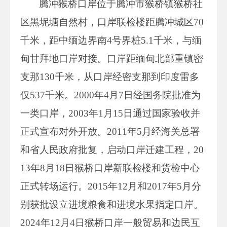
腾冲猴桥口岸位于腾冲市猴桥镇猴桥社
区黑坭塘自然村，口岸联检楼距腾冲城区70
千米，距中缅边界南4号界桩5.1千米，与缅
甸甘拜地口岸对接。口岸距缅甸北部重镇密
支那130千米，从口岸经密支那到印度雷多
仅537千米。2000年4月7日经国务院批准为
一类口岸，2003年1月15日通过国家验收并
正式宣布对外开放。2011年5月经海关总署
和省人民政府批复，启动口岸迁建工程，20
13年8月18日猴桥口岸新联检楼和货检中心
正式转场运行。2015年12月和2017年5月分
别获批设立进境粮食和进境水果指定口岸。
2024年12月4日猴桥口岸一般贸易和边民互