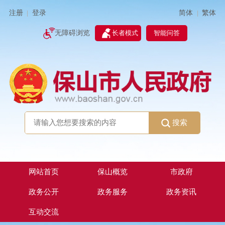
简体
繁体
注册
登录
|
|
无障碍浏览
长者模式
智能问答
搜索
网站首页
保山概览
市政府
政务公开
政务服务
政务资讯
互动交流