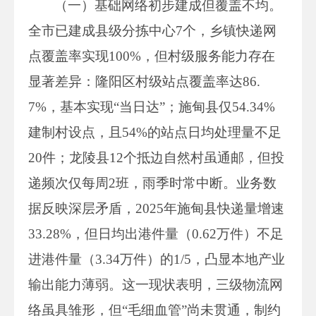
（一）基础网络初步建成但覆盖不均。
全市已建成县级分拣中心7个，乡镇快递网
点覆盖率实现100%，但村级服务能力存在
显著差异：隆阳区村级站点覆盖率达86.
7%，基本实现“当日达”；施甸县仅54.34%
建制村设点，且54%的站点日均处理量不足
20件；龙陵县12个抵边自然村虽通邮，但投
递频次仅每周2班，雨季时常中断。业务数
据反映深层矛盾，2025年施甸县快递量增速
33.28%，但日均出港件量（0.62万件）不足
进港件量（3.34万件）的1/5，凸显本地产业
输出能力薄弱。这一现状表明，三级物流网
络虽具雏形，但“毛细血管”尚未贯通，制约