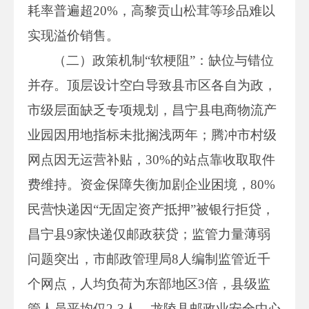
耗率普遍超20%，高黎贡山松茸等珍品难以
实现溢价销售。
（二）政策机制“软梗阻”：缺位与错位
并存。顶层设计空白导致县市区各自为政，
市级层面缺乏专项规划，昌宁县电商物流产
业园因用地指标未批搁浅两年；腾冲市村级
网点因无运营补贴，30%的站点靠收取取件
费维持。资金保障失衡加剧企业困境，80%
民营快递因“无固定资产抵押”被银行拒贷，
昌宁县9家快递仅邮政获贷；监管力量薄弱
问题突出，市邮政管理局8人编制监管近千
个网点，人均负荷为东部地区3倍，县级监
管人员平均仅2-3人，龙陵县邮政业安全中心