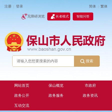
简体
繁体
注册
登录
|
|
无障碍浏览
长者模式
智能问答
搜索
网站首页
保山概览
市政府
政务公开
政务服务
政务资讯
互动交流